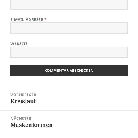
E-MAIL-ADRESSE
*
WEBSITE
Beitragsnavigation
VORHERIGER
Kreislauf
Vorheriger
Beitrag:
NÄCHSTER
Maskenformen
Nächster
Beitrag: