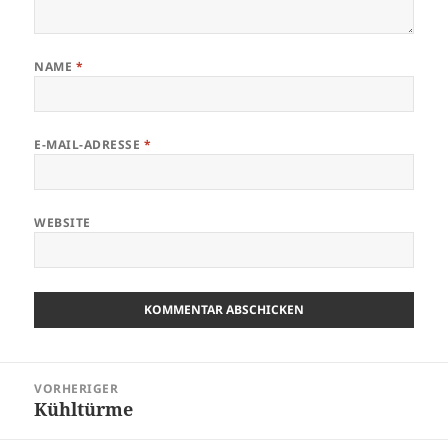
NAME
*
E-MAIL-ADRESSE
*
WEBSITE
Beitragsnavigation
VORHERIGER
Kühltürme
Vorheriger
Beitrag: