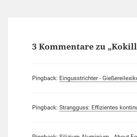
3 Kommentare zu „Kokil
Pingback:
Eingusstrichter - Gießereilexi
Pingback:
Strangguss: Effizientes kontin
Pingback:
Silizium Aluminium - About F