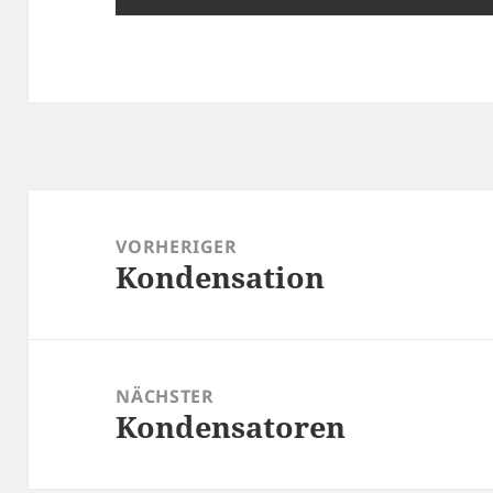
Beitragsnavigation
VORHERIGER
Kondensation
Vorheriger
Beitrag:
NÄCHSTER
Kondensatoren
Nächster
Beitrag: