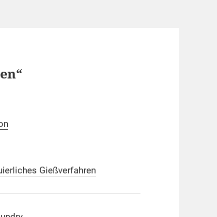
len“
kon
uierliches Gießverfahren
oundry