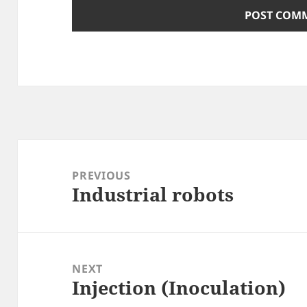
Post
navigation
PREVIOUS
Industrial robots
Previous
post:
NEXT
Injection (Inoculation)
Next