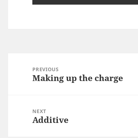
Post
navigation
PREVIOUS
Making up the charge
Previous
post:
NEXT
Additive
Next
post: