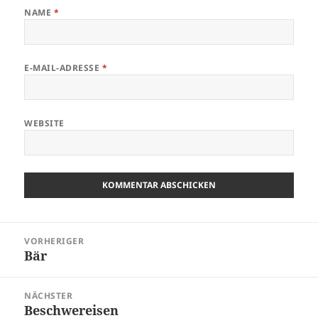
NAME
*
E-MAIL-ADRESSE
*
WEBSITE
Beitragsnavigation
VORHERIGER
Bär
Vorheriger
Beitrag:
NÄCHSTER
Beschwereisen
Nächster