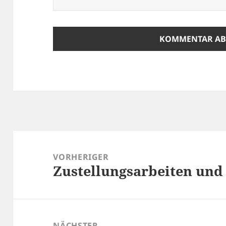
Beitragsnavigation
VORHERIGER
Zustellungsarbeiten und
Vorheriger
Beitrag:
NÄCHSTER