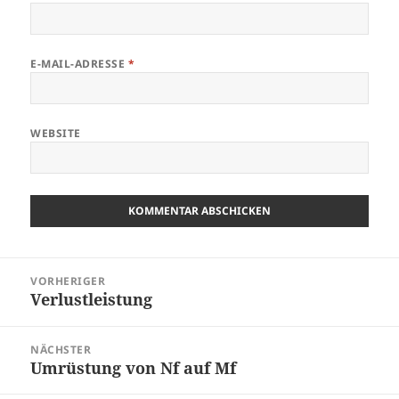
E-MAIL-ADRESSE
*
WEBSITE
Beitragsnavigation
VORHERIGER
Verlustleistung
Vorheriger
Beitrag:
NÄCHSTER
Umrüstung von Nf auf Mf
Nächster
Beitrag: