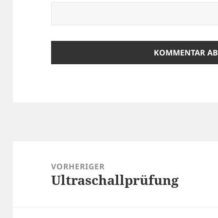
Beitragsnavigation
VORHERIGER
Ultraschallprüfung
Vorheriger
Beitrag: