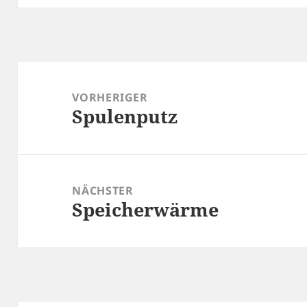
Beitragsnavigation
VORHERIGER
Spulenputz
Vorheriger
Beitrag:
NÄCHSTER
Speicherwärme
Nächster
Beitrag: