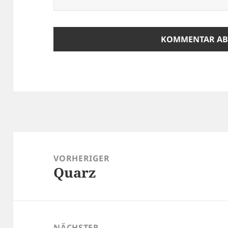
Beitragsnavigation
VORHERIGER
Quarz
Vorheriger
Beitrag:
NÄCHSTER