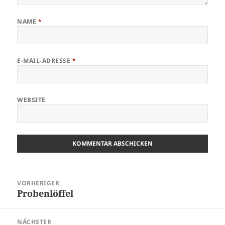
NAME
*
E-MAIL-ADRESSE
*
WEBSITE
Beitragsnavigation
VORHERIGER
Probenlöffel
Vorheriger
Beitrag:
NÄCHSTER