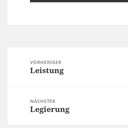
Beitragsnavigation
VORHERIGER
Leistung
Vorheriger
Beitrag:
NÄCHSTER
Legierung
Nächster
Beitrag: